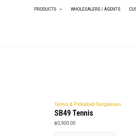
Skip
SB49
PRODUCTS
WHOLESALERS / AGENTS
CU
to
Tennis
content
quantity
Tennis & Pickleball Sunglasses
SB49 Tennis
฿
5,900.00