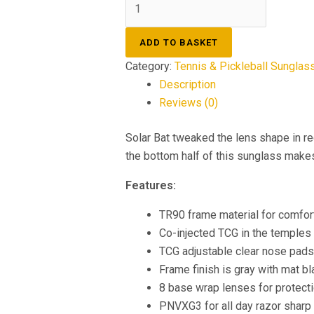
ADD TO BASKET
Category:
Tennis & Pickleball Sunglas
Description
Reviews (0)
Solar Bat tweaked the lens shape in re
the bottom half of this sunglass make
Features:
TR90 frame material for comfort
Co-injected TCG in the temples 
TCG adjustable clear nose pads
Frame finish is gray with mat b
8 base wrap lenses for protecti
PNVXG3 for all day razor sharp 