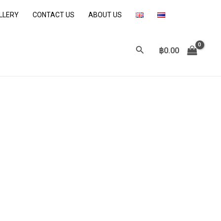
LLERY
CONTACT US
ABOUT US
Search
฿
0.00